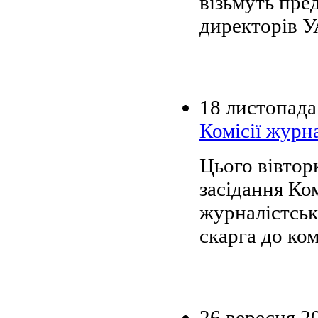
візьмуть пре
директорів У
18 листопада
Комісії журн
Цього вівторк
засідання Ком
журналістськ
скарга до ко
26 вересня 2