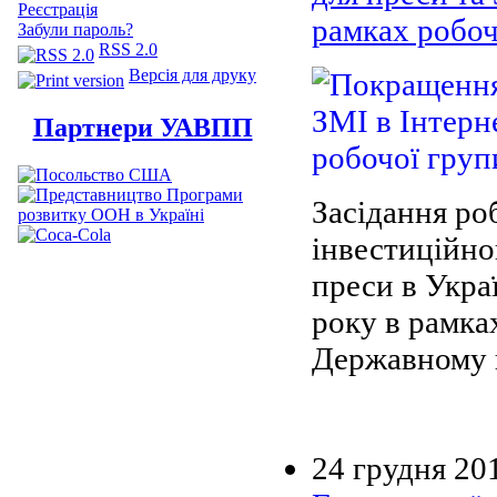
Реєстрація
рамках робоч
Забули пароль?
RSS 2.0
Версія для друку
Партнери УАВПП
Засідання ро
інвестиційног
преси в Укра
року в рамка
Державному к
24 грудня 20