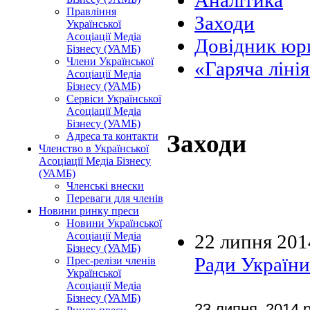
Аналітика
Правління
Заходи
Української
Асоціації Медіа
Довідник юри
Бізнесу (УАМБ)
Члени Української
«Гаряча ліні
Асоціації Медіа
Бізнесу (УАМБ)
Сервіси Української
Асоціації Медіа
Бізнесу (УАМБ)
Заходи
Адреса та контакти
Членство в Української
Асоціації Медіа Бізнесу
(УАМБ)
Членські внески
Переваги для членів
Новини ринку преси
Новини Української
Асоціації Медіа
22 липня 201
Бізнесу (УАМБ)
Ради України
Прес-релізи членів
Української
Асоціації Медіа
Бізнесу (УАМБ)
23 липня 2014 р