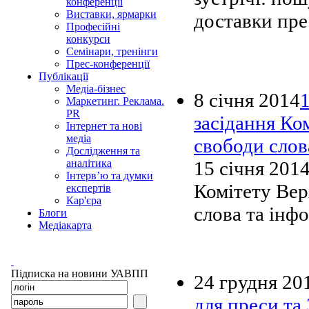
конференції
Виставки, ярмарки
доставки пре
Професійні
конкурси
Семінари, тренінги
Прес-конференції
Публікації
Медіа-бізнес
8 січня 2014
1
Маркетинг. Реклама.
PR
засідання Ко
Інтернет та нові
медіа
свободи слов
Дослідження та
15 січня 2014
аналітика
Інтерв’ю та думки
Комітету Вер
експертів
Кар'єра
слова та інфо
Блоги
Медіакарта
Підписка на новини УАВПП
24 грудня 20
для преси та