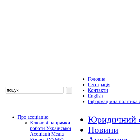
Головна
Реєстрація
Контакти
English
Інформаційна політика с
Про асоціацію
Юридичний с
Ключові напрямки
Новини
роботи Української
Асоціації Медіа
Бізнесу (УАМБ)