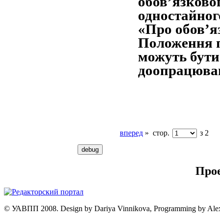
обов’язково
одностайног
«Про обов’я
Положення п
можуть бути
доопрацюва
вперед
»
стор.
з 2
Про
© УАВПП 2008. Design by Dariya Vinnikova, Programming by Ale