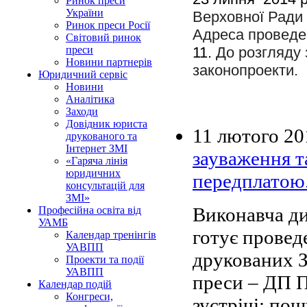
Ринок преси
України
Верховної Ради 
Ринок преси Росії
Адреса проведен
Світовий ринок
11.
До розгляду 
преси
Новини партнерів
законопроекти.
Юридичний сервіс
Новини
Аналітика
Заходи
Довідник юриста
11 лютого 20
друкованого та
Інтернет ЗМІ
зауваження т
«Гаряча лінія
юридичних
передплатою
консультацій для
ЗМІ»
Виконавча ди
Професійна освіта від
УАМБ
готує провед
Календар тренінгів
УАВПП
друкованих 
Проекти та події
УАВПП
преси – ДП 
Календар подій
Конгреси,
зустрічі: по