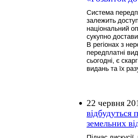
Система передпл
залежить доступ
національний о
сукупно достави
В регіонах з не
передплатні ви
сьогодні, є ска
видань та їх ра
22 червня 20
відбудуться 
земельних ві
Підчас дискусії