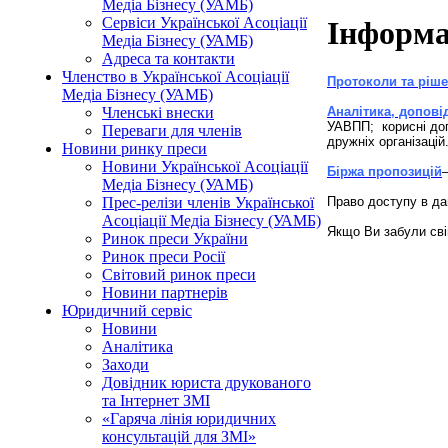
Медіа Бізнесу (УАМБ)
Сервіси Української Асоціації
Інформа
Медіа Бізнесу (УАМБ)
Адреса та контакти
Членство в Української Асоціації
Протоколи та ріш
Медіа Бізнесу (УАМБ)
Аналітика, допові
Членські внески
УАВПП;
корисні до
Переваги для членів
дружніх організацій
Новини ринку преси
Новини Української Асоціації
Біржа пропозицій
Медіа Бізнесу (УАМБ)
Право доступу в да
Прес-релізи членів Української
Асоціації Медіа Бізнесу (УАМБ)
Якщо Ви забули сві
Ринок преси України
Ринок преси Росії
Світовий ринок преси
Новини партнерів
Юридичний сервіс
Новини
Аналітика
Заходи
Довідник юриста друкованого
та Інтернет ЗМІ
«Гаряча лінія юридичних
консультацій для ЗМІ»