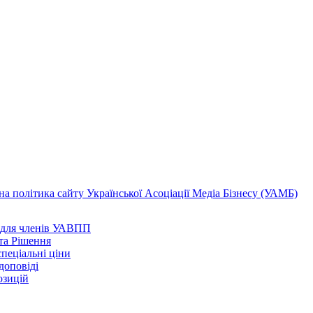
а політика сайту Української Асоціації Медіа Бізнесу (УАМБ)
 для членів УАВПП
та Рішення
пеціальні ціни
доповіді
озицій