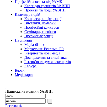
Професійна освіта від УАМБ
Календар тренінгів УАВПП
Проекти та події УАВПП
Календар подій
Конгреси, конференції
Виставки, ярмарки
Професійні конкурси
Семінари, тренінги
Прес-конференції
Публікації
Медіа-бізнес
Маркетинг. Реклама. PR
Інтернет та нові медіа
Дослідження та аналітика
Інтерв’ю та думки експертів
Кар'єра
Блоги
Медіакарта
Підписка на новини УАВПП
Реєстрація