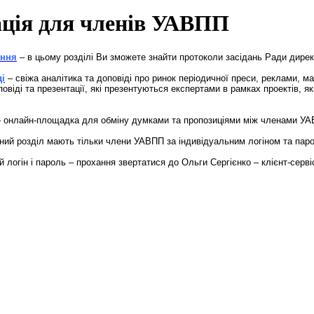
ція для членів УАВПП
ення
– в цьому розділі Ви зможете знайти протоколи засідань Ради дире
ді
– свіжа аналітика та доповіді про ринок періодичної преси, реклами, м
повіді та презентації, які презентуються експертами в рамках проектів, 
.
– онлайн-площадка для обміну думками та пропозиціями між членами У
ний розділ мають тільки члени УАВПП за індивідуальним логіном та пар
й логін і пароль – прохання звертатися до Ольги Сергієнко – клієнт-серв