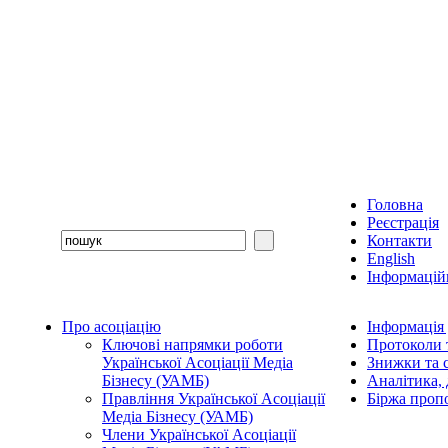
Головна
Реєстрація
Контакти
English
Інформаційн
Про асоціацію
Інформація
Ключові напрямки роботи
Протоколи 
Української Асоціації Медіа
Знижки та с
Бізнесу (УАМБ)
Аналітика, 
Правління Української Асоціації
Біржа проп
Медіа Бізнесу (УАМБ)
Члени Української Асоціації