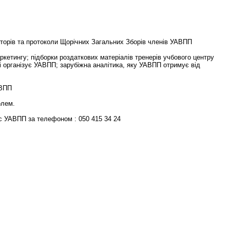
кторів та протоколи Щорічних Загальних Зборів членів УАВПП
аркетингу; підборки роздаткових матеріалів тренерів учбового центру
які організує УАВПП; зарубіжна аналітика, яку УАВПП отримує від
АВПП
олем.
іс УАВПП за телефоном : 050 415 34 24