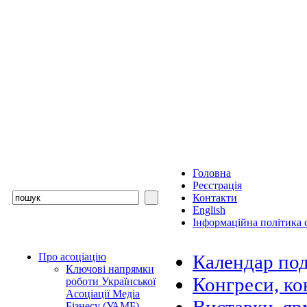
Головна
Реєстрація
Контакти
English
Інформаційна політика с
Про асоціацію
Календар под
Ключові напрямки
Конгреси, ко
роботи Української
Асоціації Медіа
Бізнесу (УАМБ)