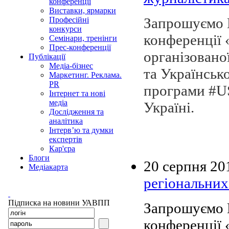
конференції
Виставки, ярмарки
Запрошуємо В
Професійні
конкурси
конференції 
Семінари, тренінги
Прес-конференції
організовано
Публікації
Медіа-бізнес
та Українськ
Маркетинг. Реклама.
PR
програми #U
Інтернет та нові
медіа
Україні.
Дослідження та
аналітика
Інтерв’ю та думки
експертів
Кар'єра
Блоги
20 серпня 20
Медіакарта
регіональних
Підписка на новини УАВПП
Запрошуємо В
конференції 