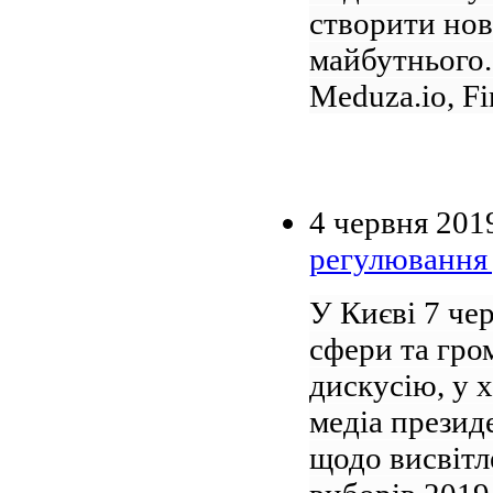
створити нові
майбутнього. 
Meduza.io, Fi
4 червня 201
регулювання 
У Києві 7 че
сфери та гро
дискусію, у х
медіа презид
щодо висвітл