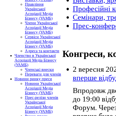
Виставки, яр
Правління
Професійні 
Української
Асоціації Медіа
Семінари, тр
Бізнесу (УАМБ)
Члени Української
Прес-конфер
Асоціації Медіа
Бізнесу (УАМБ)
Сервіси Української
Асоціації Медіа
Бізнесу (УАМБ)
Конгреси, к
Адреса та контакти
Членство в Української
Асоціації Медіа Бізнесу
(УАМБ)
2 вересня 20
Членські внески
Переваги для членів
вперше відбу
Новини ринку преси
Новини Української
Асоціації Медіа
Впродовж дво
Бізнесу (УАМБ)
до 19:00 від
Прес-релізи членів
Української
Форум. Через
Асоціації Медіа
Бізнесу (УАМБ)
вперше буде 