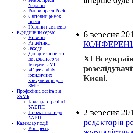
Ринок преси
України
Ринок преси Росії
Світовий ринок
преси
Новини партнерів
6 вересня 20
Юридичний сервіс
Новини
КОНФЕРЕНЦ
Аналітика
Заходи
Довідник юриста
XI Всеукраї
друкованого та
Інтернет ЗМІ
розслідувачі
«Гаряча лінія
юридичних
Києві.
консультацій для
ЗМІ»
Професійна освіта від
УАМБ
Календар тренінгів
УАВПП
2 вересня 20
Проекти та події
УАВПП
редакторів р
Календар подій
Конгреси,
журналістик