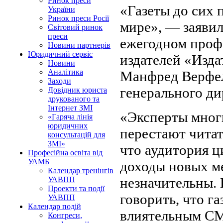
Ринок преси
«Газеты до сих
України
Ринок преси Росії
мире», — заявил
Світовий ринок
преси
ежегодном проф
Новини партнерів
Юридичний сервіс
издателей «Изда
Новини
Аналітика
Манфред Верфель
Заходи
генерального д
Довідник юриста
друкованого та
Інтернет ЗМІ
«Эксперты мног
«Гаряча лінія
юридичних
перестают читать
консультацій для
ЗМІ»
что аудитория 
Професійна освіта від
УАМБ
доходы новых ме
Календар тренінгів
незначительны.
УАВПП
Проекти та події
говорить, что г
УАВПП
Календар подій
влиятельным СМ
Конгреси,