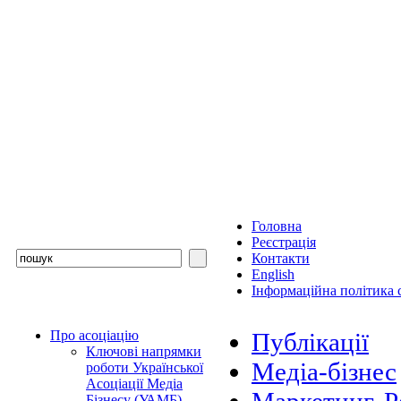
Головна
Реєстрація
Контакти
English
Інформаційна політика с
Про асоціацію
Публікації
Ключові напрямки
Медіа-бізнес
роботи Української
Асоціації Медіа
Бізнесу (УАМБ)