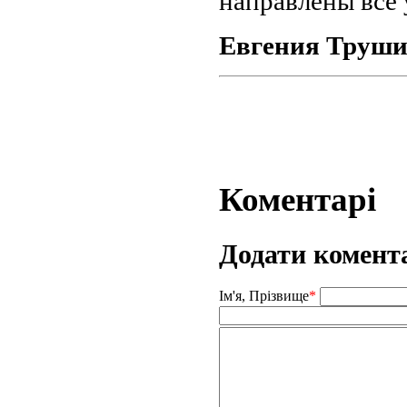
направлены все 
Евгения Труш
Коментарі
Додати комент
Ім'я, Прізвище
*