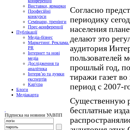
конференції
Виставки, ярмарки
Согласно предс
Професійні
конкурси
периодику сегод
Семінари, тренінги
населения плане
Прес-конференції
Публікації
делают это регу
Медіа-бізнес
Маркетинг. Реклама.
аудитория Интер
PR
Інтернет та нові
пользователей м
медіа
Дослідження та
прошлый год, по
аналітика
Інтерв’ю та думки
тиражи газет во
експертів
период с 2007-го
Кар'єра
Блоги
Медіакарта
Существенную р
бесплатные изда
Підписка на новини УАВПП
распространялис
аудитория этих