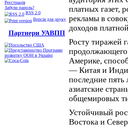
Реєстрація
платных газет, 
Забули пароль?
RSS 2.0
рекламы в совок
Версія для друку
доходов платной
Партнери УАВПП
Росту тиражей г
продолжающегос
Америке, спосо
— Китая и Индии
последние пять 
азиатские стран
общемировых ти
Устойчивый рос
Востока и Севе