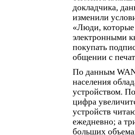
докладчика, да
изменили услови
«Люди, которые
электронными кн
покупать подпис
общении с печа
По данным WAN
населения обла
устройством. П
цифра увеличитс
устройств чита
ежедневно; а тр
больших объемах