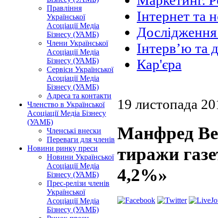
Маркетинг. Р
Правління
Інтернет та н
Української
Асоціації Медіа
Дослідження 
Бізнесу (УАМБ)
Члени Української
Інтерв’ю та 
Асоціації Медіа
Бізнесу (УАМБ)
Кар'єра
Сервіси Української
Асоціації Медіа
Бізнесу (УАМБ)
Адреса та контакти
19 листопада 20
Членство в Української
Асоціації Медіа Бізнесу
(УАМБ)
Манфред Ве
Членські внески
Переваги для членів
Новини ринку преси
тиражи газе
Новини Української
Асоціації Медіа
4,2%»
Бізнесу (УАМБ)
Прес-релізи членів
Української
Асоціації Медіа
Бізнесу (УАМБ)