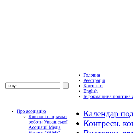
Головна
Реєстрація
Контакти
English
Інформаційна політика с
Про асоціацію
Календар под
Ключові напрямки
Конгреси, ко
роботи Української
Асоціації Медіа
Бізнесу (УАМБ)