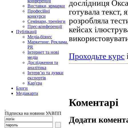
дослідниця Окса
конференції
Виставки, ярмарки
готувала текст, 
Професійні
конкурси
розробляла тест
Семінари, тренінги
Прес-конференції
кейсах ілюструва
Публікації
використовувати
Медіа-бізнес
Маркетинг. Реклама.
PR
Інтернет та нові
Проходьте курс
медіа
Дослідження та
аналітика
Інтерв’ю та думки
експертів
Кар'єра
Блоги
Медіакарта
Коментарі
Підписка на новини УАВПП
Додати комент