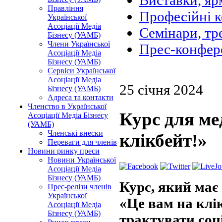
Виставки, яр
Правління
Професійні 
Української
Асоціації Медіа
Семінари, тр
Бізнесу (УАМБ)
Члени Української
Прес-конфер
Асоціації Медіа
Бізнесу (УАМБ)
Сервіси Української
Асоціації Медіа
25 січня 2024
Бізнесу (УАМБ)
Адреса та контакти
Членство в Української
Курс для ме
Асоціації Медіа Бізнесу
(УАМБ)
Членські внески
клікбейт!»
Переваги для членів
Новини ринку преси
Новини Української
Асоціації Медіа
Бізнесу (УАМБ)
Курс, який має
Прес-релізи членів
Української
«Це вам на клі
Асоціації Медіа
Бізнесу (УАМБ)
трактувати соці