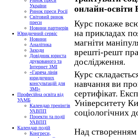
Ринок преси
України
онлайн-освіти 
Ринок преси Росії
Світовий ринок
Курс покаже всю
преси
Новини партнерів
на прикладах по
Юридичний сервіс
Новини
магніти маніпуля
Аналітика
врешті-решт пра
Заходи
Довідник юриста
дослідження.
друкованого та
Інтернет ЗМІ
Курс складається
«Гаряча лінія
юридичних
навчання ви прой
консультацій для
ЗМІ»
сертифікат. Екс
Професійна освіта від
УАМБ
Університету Ки
Календар тренінгів
соціологічних до
УАВПП
Проекти та події
УАВПП
Календар подій
Над створенням
Конгреси,