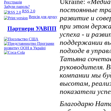
Ukraine:
«Медиа
Реєстрація
Забули пароль?
постоянные тра
RSS 2.0
развитие и сов
Версія для друку
при этом держа
Партнери УАВПП
успеха - и разв
поддержании вы
подходе в управ
Татьяна сочета
руководителя. В
компании мы бу
высотам, реали
показатели успе
Благодарю Ната