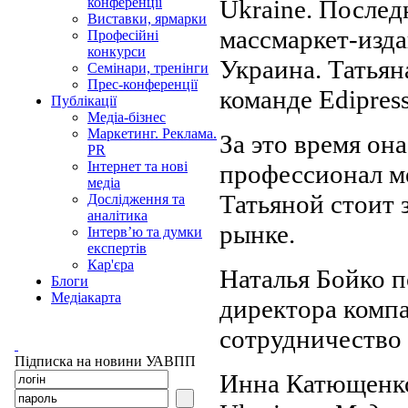
Ukraine. Послед
конференції
Виставки, ярмарки
массмаркет-изда
Професійні
конкурси
Украина. Татьян
Семінари, тренінги
Прес-конференції
команде Edipress
Публікації
Медіа-бізнес
Маркетинг. Реклама.
За это время он
PR
Інтернет та нові
профессионал м
медіа
Татьяной стоит 
Дослідження та
аналітика
рынке.
Інтерв’ю та думки
експертів
Кар'єра
Наталья Бойко 
Блоги
Медіакарта
директора компа
сотрудничество 
Підписка на новини УАВПП
Инна Катющенко