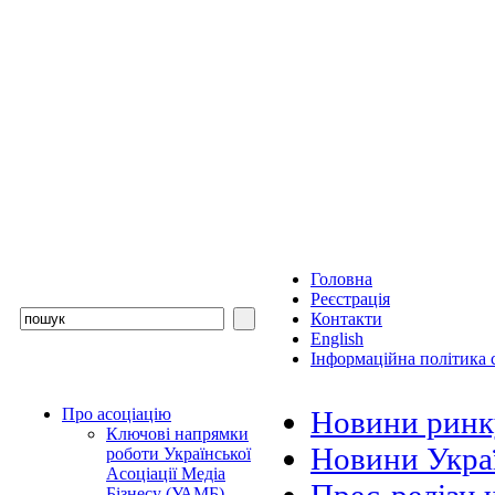
Головна
Реєстрація
Контакти
English
Інформаційна політика с
Про асоціацію
Новини ринк
Ключові напрямки
Новини Украї
роботи Української
Асоціації Медіа
Бізнесу (УАМБ)