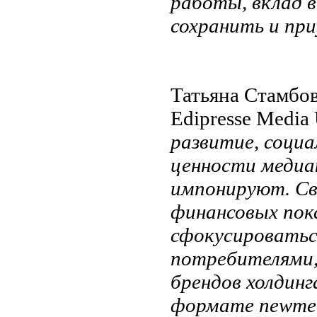
работы, вклад в
сохранить и пр
Татьяна Стамбо
Edipresse Media
развитие, соци
ценности медиак
импонируют. Св
финансовых пок
сфокусироваться
потребителями,
брендов холдинг
формате
new
me