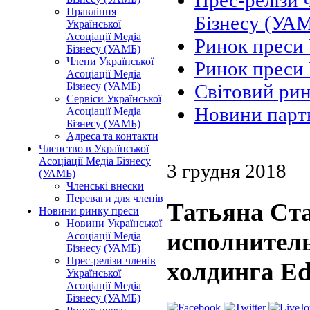
Прес-релізи 
Правління
Бізнесу (УА
Української
Асоціації Медіа
Ринок преси
Бізнесу (УАМБ)
Члени Української
Ринок преси 
Асоціації Медіа
Бізнесу (УАМБ)
Світовий ри
Сервіси Української
Новини парт
Асоціації Медіа
Бізнесу (УАМБ)
Адреса та контакти
Членство в Української
Асоціації Медіа Бізнесу
3 грудня 2018
(УАМБ)
Членські внески
Переваги для членів
Татьяна Ст
Новини ринку преси
Новини Української
исполнител
Асоціації Медіа
Бізнесу (УАМБ)
Прес-релізи членів
холдинга Ed
Української
Асоціації Медіа
Бізнесу (УАМБ)