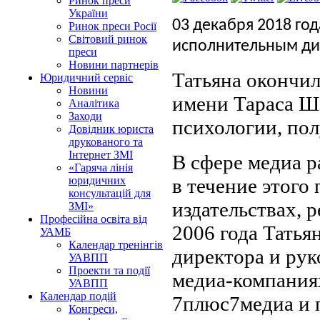
Ринок преси
України
03 декабря 2018 го
Ринок преси Росії
Світовий ринок
исполнительным дир
преси
Новини партнерів
Татьяна окончи
Юридичний сервіс
Новини
имени Тараса Ше
Аналітика
Заходи
психологии, пол
Довідник юриста
друкованого та
Інтернет ЗМІ
В сфере медиа ра
«Гаряча лінія
в течение этого
юридичних
консультацій для
издательствах, 
ЗМІ»
Професійна освіта від
2006 года Татья
УАМБ
Календар тренінгів
директора и ру
УАВПП
Проекти та події
медиа-компаниях
УАВПП
Календар подій
7плюс7медиа и 
Конгреси,