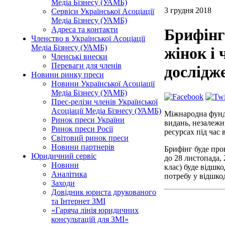
Медіа Бізнесу (УАМБ)
3 грудня 2018
Сервіси Української Асоціації
Медіа Бізнесу (УАМБ)
Адреса та контакти
Брифінг
Членство в Української Асоціації
Медіа Бізнесу (УАМБ)
жінок і 
Членські внески
Переваги для членів
дослідж
Новини ринку преси
Новини Української Асоціації
Медіа Бізнесу (УАМБ)
Прес-релізи членів Української
Асоціації Медіа Бізнесу (УАМБ)
Міжнародна фунд
Ринок преси України
видань, незалежн
Ринок преси Росії
ресурсах під час 
Світовий ринок преси
Новини партнерів
Брифінг буде пров
Юридичний сервіс
до 28 листопада, 
Новини
клас) буде відшко
Аналітика
потребу у відшкод
Заходи
Довідник юриста друкованого
та Інтернет ЗМІ
«Гаряча лінія юридичних
консультацій для ЗМІ»