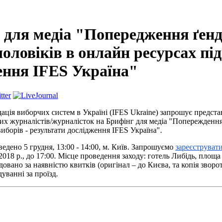
 для медіа "Попередження ґен
чоловіків в онлайн ресурсах під
ення IFES Україна"
ація виборчих
систем в Україні (IFES Ukraine) запрошує представ
их журналістів/журналісток на Брифінг для медіа "Попереждення
виборів - результати дослідження IFES Україна".
едено 5 грудня, 13:00 - 14:00, м. Київ. Запрошуємо
зареєструват
2018 р., до 17:00. Місце проведення заходу: готель Либідь, площа
довано за наявністю квитків (оригінал – до Києва, та копія звор
уванні за проїзд.