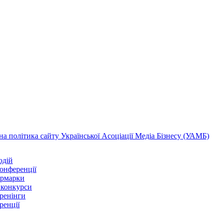
а політика сайту Української Асоціації Медіа Бізнесу (УАМБ)
одій
конференції
ярмарки
 конкурси
тренінги
ренції