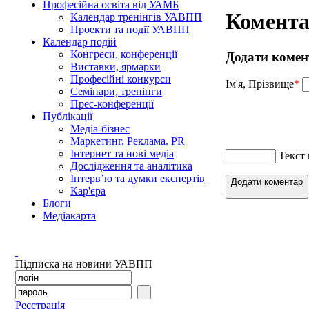
Професійна освіта від УАМБ
Комента
Календар тренінгів УАВПП
Проекти та події УАВПП
Календар подій
Конгреси, конференції
Додати комен
Виставки, ярмарки
Професійні конкурси
Ім'я, Прізвище
*
Семінари, тренінги
Прес-конференції
Публікації
Медіа-бізнес
Маркетинг. Реклама. PR
Інтернет та нові медіа
Текст
Дослідження та аналітика
Інтерв’ю та думки експертів
Додати коментар
Кар'єра
Блоги
Медіакарта
Підписка на новини УАВПП
Реєстрація