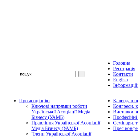
Головна
Реєстрація
Контакти
English
Інформаційн
Про асоціацію
Календар п
Ключові напрямки роботи
Конгреси, 
Української Асоціації Медіа
Виставки, 
Бізнесу (УАМБ)
Професійні
Правління Української Асоціації
Семінари, 
Медіа Бізнесу (УАМБ)
Прес-конфе
Члени Української Асоціації