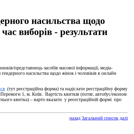
дерного насильства щодо
 час виборів - результати
ників/представниць засобів масової інформації, медіа-
 ґендерного насильства щодо жінок і чоловіків в онлайн
ися
(тут
реєстраційна форма
) та надіслати реєстраційну форму
 Перемоги 1, м. Київ.
Вартість квитків (потяг, автобус/економ
отнього квитка) – варто вказати у реєестраційній формі про
назад
Загальний список
далі