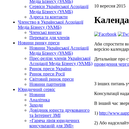
Медіа Бізнесу (УАМБ)
10 вересня 2015
Сервіси Української Асоціації
Медіа Бізнесу (УАМБ)
Адреса та контакти
Календа
Членство в Української Асоціації
Медіа Бізнесу (УАМБ)
Членські внески
Переваги для членів
Новини ринку преси
Аби спростити ви
Новини Української Асоціації
версією календар
Медіа Бізнесу (УАМБ)
Прес-релізи членів Української
Детальніше про с
Асоціації Медіа Бізнесу (УАМБ)
проведення черго
Ринок преси України
Ринок преси Росії
Світовий ринок преси
З інших питань у
Новини партнерів
Юридичний сервіс
Консультації нада
Новини
Аналітика
В інший час звер
Заходи
Довідник юриста друкованого
1)
http://www.uapp
та Інтернет ЗМІ
«Гаряча лінія юридичних
2) Або надсилайт
консультацій для ЗМІ»