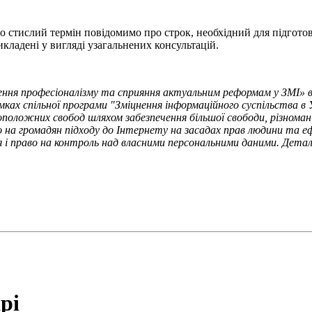
 стислий термін повідомимо про строк, необхідний для підготовк
икладені у вигляді узагальнених консультацій.
ння професіоналізму та сприяння актуальним реформам у ЗМІ» 
мках спільної програми "Зміцнення інформаційного суспільства в 
положних свобод шляхом забезпечення більшої свободи, різномані
 на громадян підходу до Інтернету на засадах прав людини та еф
 право на контроль над власними персональними даними. Детал
рі