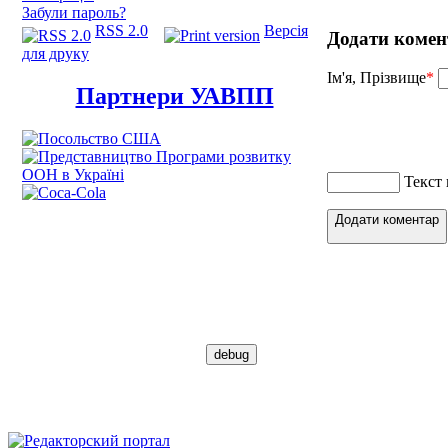
Забули пароль?
RSS 2.0
Версія
Додати комен
для друку
Ім'я, Прізвище
*
Партнери УАВПП
Текст
Додати коментар