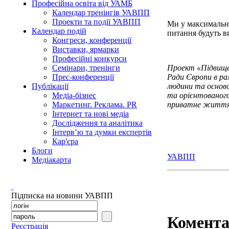
Професійна освіта від УАМБ
Календар тренінгів УАВПП
Проекти та події УАВПП
Ми у максимально
Календар подій
питання будуть в
Конгреси, конференції
Виставки, ярмарки
Професійні конкурси
Проект «Підвище
Семінари, тренінги
Ради Європи в ра
Прес-конференції
людини та осново
Публікації
та орієнтованого
Медіа-бізнес
приватне життя і
Маркетинг. Реклама. PR
Інтернет та нові медіа
Дослідження та аналітика
Інтерв’ю та думки експертів
Кар'єра
Блоги
УАВПП
Медіакарта
Підписка на новини УАВПП
Комента
Реєстрація