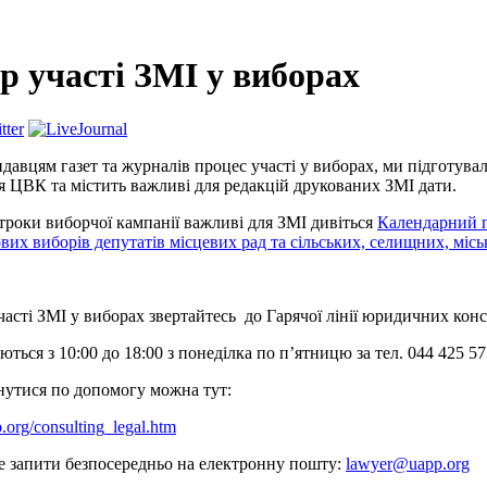
р участі ЗМІ у виборах
давцям газет та журналів процес участі у виборах, ми підготува
я ЦВК та містить важливі для редакцій друкованих ЗМІ дати.
троки виборчої кампанії важливі для ЗМІ дивіться
Календарний п
вих виборів депутатів місцевих рад та сільських, селищних, місь
часті ЗМІ у виборах звертайтесь до Гарячої лінії юридичних ко
ються з 10:00 до 18:00 з понеділка по п’ятницю за тел. 044 425 57
нутися по допомогу можна тут:
.org/consulting_legal.htm
е запити безпосередньо на електронну пошту:
lawyer@uapp.org