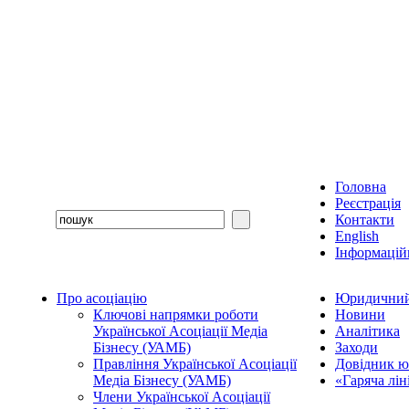
Головна
Реєстрація
Контакти
English
Інформаційн
Про асоціацію
Юридичний
Ключові напрямки роботи
Новини
Української Асоціації Медіа
Аналітика
Бізнесу (УАМБ)
Заходи
Правління Української Асоціації
Довідник ю
Медіа Бізнесу (УАМБ)
«Гаряча лі
Члени Української Асоціації