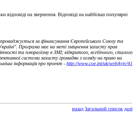
и відповіді на звернення. Відповіді на найбільш популярні
впроваджується за фінансування Європейського Союзу та
Україні". Програма має на меті зміцнення захисту прав
тності та плюралізму в ЗМІ; відкритого, всебічного, сталого
ективної системи захисту громадян з огляду на право на
ьніша інформація про проект -
http://www.coe.int/uk/web/kyiv/41
назад
Загальний список
далі