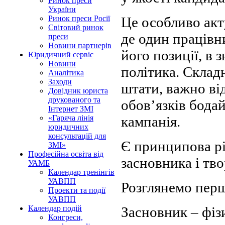
Ринок преси
України
Це особливо акт
Ринок преси Росії
Світовий ринок
де один працівни
преси
Новини партнерів
його позиції, в 
Юридичний сервіс
Новини
політика. Складн
Аналітика
Заходи
штати, важно ві
Довідник юриста
друкованого та
обов’язків бода
Інтернет ЗМІ
кампанія.
«Гаряча лінія
юридичних
консультацій для
Є принципова рі
ЗМІ»
Професійна освіта від
засновника і тво
УАМБ
Календар тренінгів
УАВПП
Розглянемо перш
Проекти та події
УАВПП
Засновник ‒ фіз
Календар подій
Конгреси,