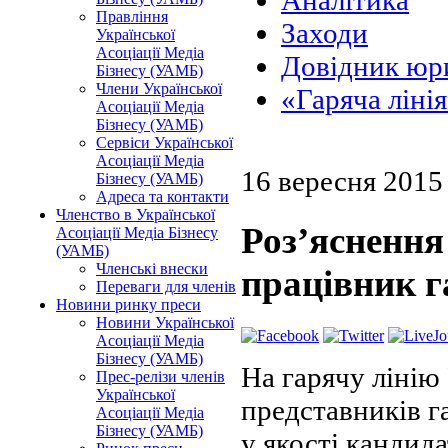
Аналітика
Правління
Заходи
Української
Асоціації Медіа
Довідник юри
Бізнесу (УАМБ)
Члени Української
«Гаряча ліні
Асоціації Медіа
Бізнесу (УАМБ)
Сервіси Української
Асоціації Медіа
16 вересня 2015
Бізнесу (УАМБ)
Адреса та контакти
Членство в Української
Роз’яснення
Асоціації Медіа Бізнесу
(УАМБ)
Членські внески
працівник г
Переваги для членів
Новини ринку преси
Новини Української
Асоціації Медіа
Бізнесу (УАМБ)
На гарячу лінію
Прес-релізи членів
Української
представників г
Асоціації Медіа
Бізнесу (УАМБ)
у якості кандида