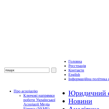
Головна
Реєстрація
Контакти
English
Інформаційна політика с
Про асоціацію
Юридичний с
Ключові напрямки
Новини
роботи Української
Асоціації Медіа
Бізнесу (УАМБ)