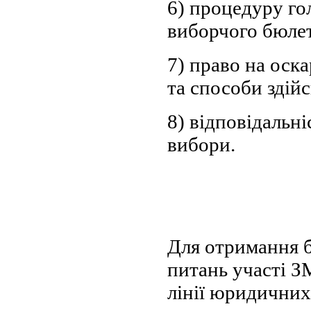
6) процедуру го
виборчого бюле
7) право на оск
та способи здій
8) відповідальн
вибори.
Для отримання 
питань участі З
лінії юридични