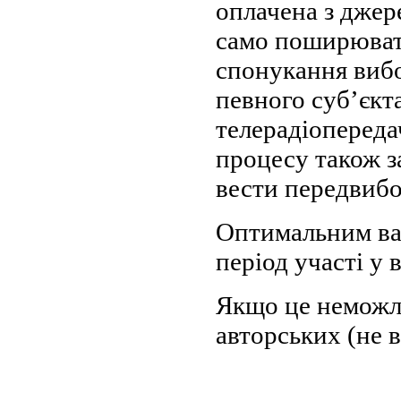
оплачена з джер
само поширюват
спонукання вибо
певного суб’єкт
телерадіопередач
процесу також з
вести передвибо
Оптимальним вар
період участі у 
Якщо це неможли
авторських (не в