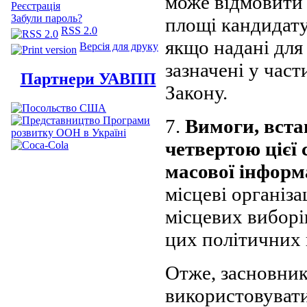
може відмовити 
Реєстрація
Забули пароль?
площі кандидату,
RSS 2.0
якщо надані для
Версія для друку
зазначені у част
Партнери УАВПП
Закону.
7.
Вимоги, вста
четвертою цієї 
масової інформ
місцеві організа
місцевих виборі
цих політичних 
Отже, засновни
використовувати