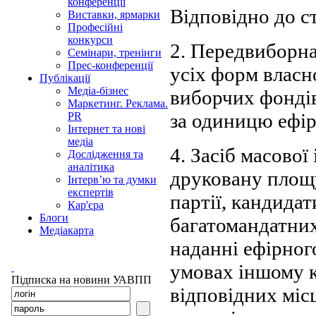
конференції
Відповідно до ст.
Виставки, ярмарки
Професійні
конкурси
2. Передвиборна 
Семінари, тренінги
Прес-конференції
усіх форм власн
Публікації
Медіа-бізнес
виборчих фондів
Маркетинг. Реклама.
за одиницю ефір
PR
Інтернет та нові
медіа
4. Засіб масової
Дослідження та
аналітика
друковану площу
Інтерв’ю та думки
експертів
партії, кандидат
Кар'єра
Блоги
багатомандатних
Медіакарта
наданні ефірног
умовах іншому ка
Підписка на новини УАВПП
відповідних міс