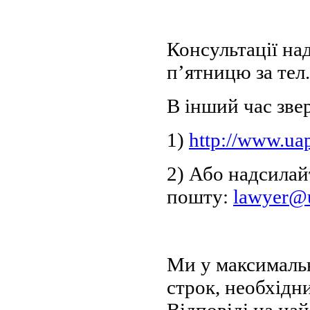
Консультації над
п’ятницю за тел.
В інший час зве
1)
http://www.uap
2) Або надсилай
пошту:
lawyer@
Ми у максималь
строк, необхідни
Відповіді на на