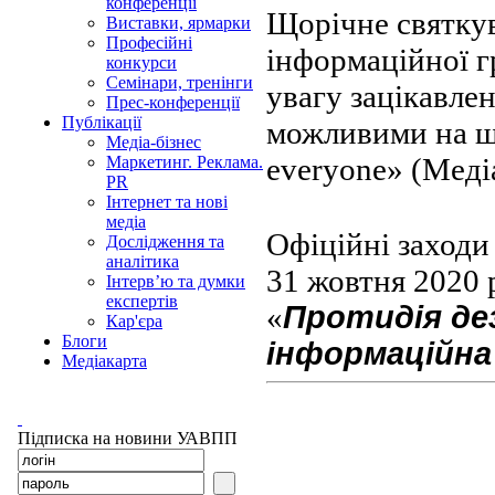
конференції
Щорічне святкув
Виставки, ярмарки
Професійні
інформаційної г
конкурси
Семінари, тренінги
увагу зацікавле
Прес-конференції
Публікації
можливими на шл
Медіа-бізнес
everyone» (Медіа
Маркетинг. Реклама.
PR
Інтернет та нові
медіа
Офіційні заход
Дослідження та
аналітика
31 жовтня 2020 
Інтерв’ю та думки
експертів
«
Протидія дез
Кар'єра
Блоги
інформаційна 
Медіакарта
Підписка на новини УАВПП