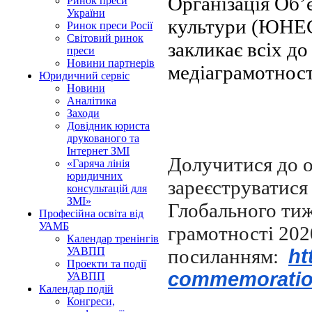
Організація Об’
Ринок преси
України
культури (ЮНЕС
Ринок преси Росії
Світовий ринок
закликає всіх д
преси
Новини партнерів
медіаграмотност
Юридичний сервіс
Новини
Аналітика
Заходи
Довідник юриста
друкованого та
Інтернет ЗМІ
Долучитися до 
«Гаряча лінія
юридичних
зареєструватися
консультацій для
ЗМІ»
Глобального тиж
Професійна освіта від
УАМБ
грамотності 202
Календар тренінгів
посиланням:
ht
УАВПП
Проекти та події
commemoratio
УАВПП
Календар подій
Конгреси,