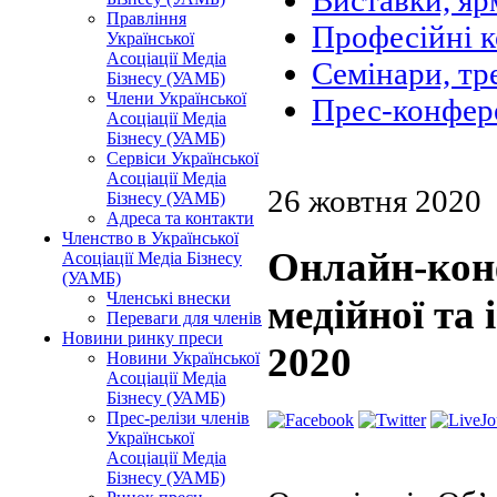
Виставки, яр
Правління
Професійні 
Української
Асоціації Медіа
Семінари, тр
Бізнесу (УАМБ)
Члени Української
Прес-конфер
Асоціації Медіа
Бізнесу (УАМБ)
Сервіси Української
Асоціації Медіа
26 жовтня 2020
Бізнесу (УАМБ)
Адреса та контакти
Членство в Української
Онлайн-кон
Асоціації Медіа Бізнесу
(УАМБ)
Членські внески
медійної та
Переваги для членів
Новини ринку преси
2020
Новини Української
Асоціації Медіа
Бізнесу (УАМБ)
Прес-релізи членів
Української
Асоціації Медіа
Бізнесу (УАМБ)