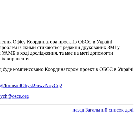
овлення Офісу Координатора проектів ОБСЄ в Україні
роблем із якими стикаються редакції друкованих ЗМІ у
УАМБ в ході дослідження, та має на меті допомогти
 іх вирішення.
їзд буде компенсовано Координатором проектів ОБСЄ в Україні
oo.gl/forms/ulOhysk9nwzNoyCq2
vych@osce.org
назад
Загальний список
далі