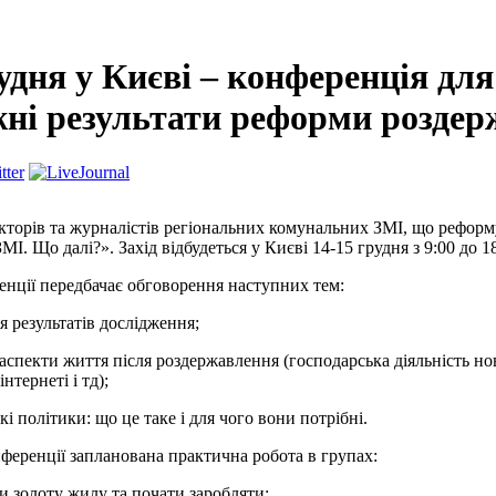
удня у Києві – конференція для
ні результати реформи роздер
торів та журналістів регіональних комунальних ЗМІ, що рефор
І. Що далі?». Захід відбудеться у Києві 14-15 грудня з 9:00 до 
нції передбачає обговорення наступних тем:
езультатів дослідження;
кти життя після роздержавлення (господарська діяльність нов
нтернеті і тд);
олітики: що це таке і для чого вони потрібні.
нференції запланована практична робота в групах:
олоту жилу та почати заробляти;