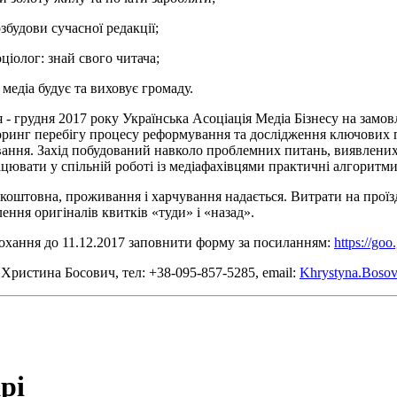
дови сучасної редакції;
олог: знай свого читача;
діа будує та виховує громаду.
 - грудня 2017 року Українська Асоціація Медіа Бізнесу на зам
ринг перебігу процесу реформування та дослідження ключових п
ання. Захід побудований навколо проблемних питань, виявлених 
цювати у спільній роботі із медіафахівцями практичні алгоритми
езкоштовна, проживання і харчування надається. Витрати на про
ення оригіналів квитків «туди» і «назад».
рохання до 11.12.2017 заповнити форму за посиланням:
https://g
 Христина Босович, тел: +38-095-857-5285, email:
Khrystyna.Boso
рі