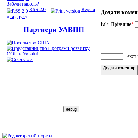
Забули пароль?
RSS 2.0
Версія
Додати комен
для друку
Ім'я, Прізвище
*
Партнери УАВПП
Текст
Додати коментар