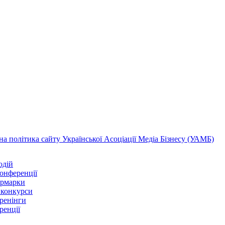
а політика сайту Української Асоціації Медіа Бізнесу (УАМБ)
одій
конференції
ярмарки
 конкурси
тренінги
ренції