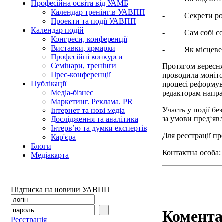
Професійна освіта від УАМБ
Календар тренінгів УАВПП
- Секрети розбу
Проекти та події УАВПП
Календар подій
- Сам собі соці
Конгреси, конференції
Виставки, ярмарки
- Як місцеве ме
Професійні конкурси
Семінари, тренінги
Протягом вересня
Прес-конференції
проводила моніто
Публікації
процесі реформув
Медіа-бізнес
редакторам напра
Маркетинг. Реклама. PR
Участь у події б
Інтернет та нові медіа
за умови пред‘явл
Дослідження та аналітика
Інтерв’ю та думки експертів
Для реєстрації п
Кар'єра
Блоги
Контактна особа:
Медіакарта
Підписка на новини УАВПП
Комента
Реєстрація