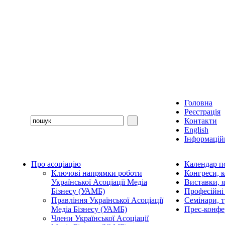
Головна
Реєстрація
Контакти
English
Інформаційн
Про асоціацію
Календар п
Ключові напрямки роботи
Конгреси, 
Української Асоціації Медіа
Виставки, 
Бізнесу (УАМБ)
Професійні
Правління Української Асоціації
Семінари, 
Медіа Бізнесу (УАМБ)
Прес-конфе
Члени Української Асоціації