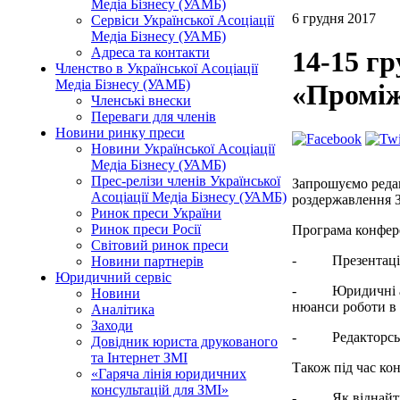
Медіа Бізнесу (УАМБ)
6 грудня 2017
Сервіси Української Асоціації
Медіа Бізнесу (УАМБ)
Адреса та контакти
14-15 гр
Членство в Української Асоціації
Медіа Бізнесу (УАМБ)
«Проміж
Членські внески
Переваги для членів
Новини ринку преси
Новини Української Асоціації
Медіа Бізнесу (УАМБ)
Прес-релізи членів Української
Запрошуємо редак
Асоціації Медіа Бізнесу (УАМБ)
роздержавлення ЗМ
Ринок преси України
Ринок преси Росії
Програма конфере
Світовий ринок преси
- Презентація р
Новини партнерів
Юридичний сервіс
- Юридичні аспе
Новини
нюанси роботи в і
Аналітика
Заходи
- Редакторські п
Довідник юриста друкованого
та Інтернет ЗМІ
Також під час ко
«Гаряча лінія юридичних
консультацій для ЗМІ»
- Як віднайти з