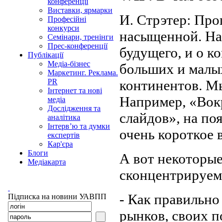
конференції
Виставки, ярмарки
И. Стрэтер: Про
Професійні
конкурси
насыщенной. На 
Семінари, тренінги
Прес-конференції
будущего, и о к
Публікації
Медіа-бізнес
больших и малых
Маркетинг. Реклама.
континентов. М
PR
Інтернет та нові
Например, «Вокр
медіа
Дослідження та
слайдов», на по
аналітика
Інтерв’ю та думки
очень короткое 
експертів
Кар'єра
Блоги
А вот некоторые
Медіакарта
сконцентрируемс
- Как правильно
Підписка на новини УАВПП
рынков, своих п