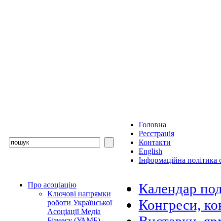
Головна
Реєстрація
Контакти
English
Інформаційна політика с
Про асоціацію
Календар под
Ключові напрямки
Конгреси, ко
роботи Української
Асоціації Медіа
Бізнесу (УАМБ)