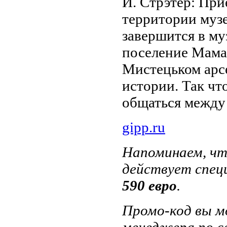
И. Стрэтер: При
территории муз
завершится в му
поселение Мамае
Мистецьком арсе
истории. Так чт
общаться между
gipp.ru
Напоминаем, чт
действует специ
590 евро
.
Промо-код вы м
менеджера по с