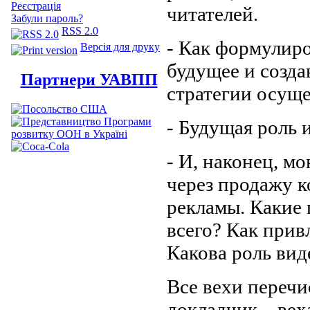
Реєстрація
читателей.
Забули пароль?
RSS 2.0
- Как формулиро
Версія для друку
будущее и созда
Партнери УАВПП
стратегии осущ
- Будущая роль 
- И, наконец, м
через продажу к
рекламы. Какие
всего? Как прив
Какова роль ви
Все вехи перечи
докладчик – вех