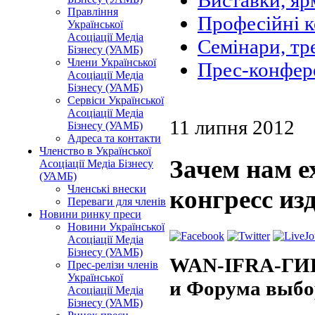
Виставки, яр
Правління
Професійні 
Української
Асоціації Медіа
Семінари, тр
Бізнесу (УАМБ)
Члени Української
Прес-конфер
Асоціації Медіа
Бізнесу (УАМБ)
Сервіси Української
Асоціації Медіа
11 липня 2012
Бізнесу (УАМБ)
Адреса та контакти
Членство в Української
Зачем нам е
Асоціації Медіа Бізнесу
(УАМБ)
Членські внески
конгресс из
Переваги для членів
Новини ринку преси
Новини Української
Асоціації Медіа
Бізнесу (УАМБ)
WAN-IFRA-ГИПП
Прес-релізи членів
Української
и Форума выбо
Асоціації Медіа
Бізнесу (УАМБ)