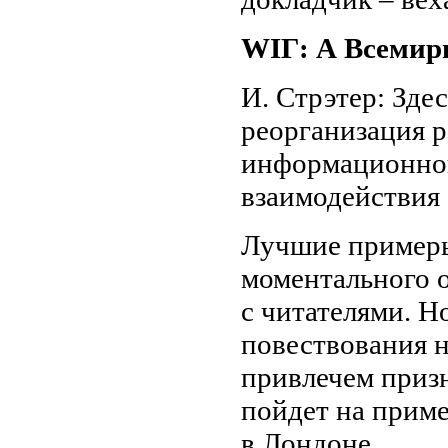
WIГ: А Всемир
И. Стрэтер: Здес
реорганизация р
информационной
взаимодействия
Лучшие примеры
моментального 
с читателями. Н
повествования 
привлечем призн
пойдет на прим
в Лондоне.