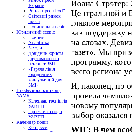
Ринок преси
Иоана Стрэтер: 
України
Центральной и 
Ринок преси Росії
Світовий ринок
главное меропри
преси
Новини партнерів
как поддержку н
Юридичний сервіс
Новини
на словах. Дев
Аналітика
Заходи
газет». Мы прив
Довідник юриста
друкованого та
программу, кот
Інтернет ЗМІ
всего региона у
«Гаряча лінія
юридичних
консультацій для
И, наконец, по
ЗМІ»
Професійна освіта від
провела чемпион
УАМБ
Календар тренінгів
новому популярн
УАВПП
Проекти та події
выбор оказался
УАВПП
Календар подій
WIГ: В чем осо
Конгреси,