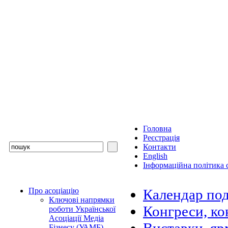
Головна
Реєстрація
Контакти
English
Інформаційна політика с
Про асоціацію
Календар под
Ключові напрямки
Конгреси, ко
роботи Української
Асоціації Медіа
Бізнесу (УАМБ)