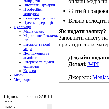
онлайн-медіа чи 
конференції
Виставки, ярмарки
Професійні
Жити й працюва
конкурси
Семінари, тренінги
Вільно володіти
Прес-конференції
Публікації
Як подати заявку?
Медіа-бізнес
Маркетинг. Реклама.
Заповнити анкету на
PR
приклади своїх матер
Інтернет та нові
медіа
Дослідження та
Дедлайн поданн
аналітика
Інтерв’ю та думки
Деталі:
WPI
експертів
Кар'єра
Блоги
Джерело:
Медіа
Медіакарта
Підписка на новини УАВПП