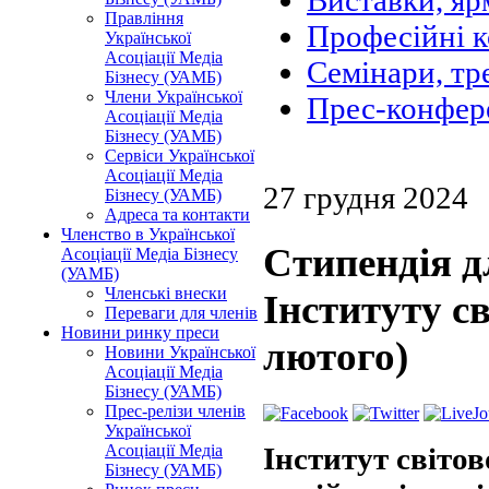
Виставки, яр
Правління
Професійні 
Української
Асоціації Медіа
Семінари, тр
Бізнесу (УАМБ)
Члени Української
Прес-конфер
Асоціації Медіа
Бізнесу (УАМБ)
Сервіси Української
Асоціації Медіа
27 грудня 2024
Бізнесу (УАМБ)
Адреса та контакти
Членство в Української
Стипендія д
Асоціації Медіа Бізнесу
(УАМБ)
Членські внески
Інституту св
Переваги для членів
Новини ринку преси
лютого)
Новини Української
Асоціації Медіа
Бізнесу (УАМБ)
Прес-релізи членів
Української
Інститут світов
Асоціації Медіа
Бізнесу (УАМБ)