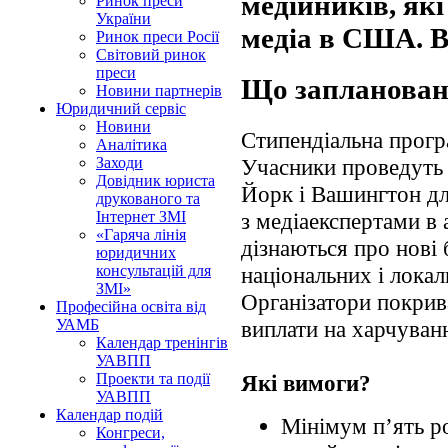
медійників, які
Ринок преси
України
медіа в США. В
Ринок преси Росії
Світовий ринок
преси
Що запланован
Новини партнерів
Юридичний сервіс
Новини
Стипендіальна прогр
Аналітика
Учасники проведуть 
Заходи
Довідник юриста
Йорк і Вашингтон дл
друкованого та
з медіаекспертами в 
Інтернет ЗМІ
«Гаряча лінія
дізнаються про нові 
юридичних
національних і лока
консультацій для
ЗМІ»
Організатори покрив
Професійна освіта від
виплати на харчуван
УАМБ
Календар тренінгів
УАВПП
Які вимоги?
Проекти та події
УАВПП
Календар подій
Мінімум п’ять р
Конгреси,