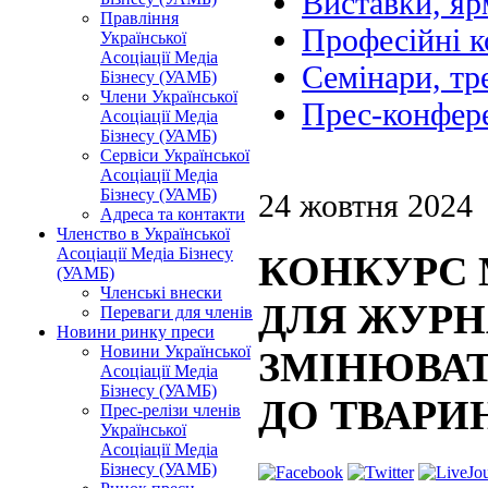
Виставки, я
Правління
Професійні 
Української
Асоціації Медіа
Семінари, тр
Бізнесу (УАМБ)
Члени Української
Прес-конфере
Асоціації Медіа
Бізнесу (УАМБ)
Сервіси Української
Асоціації Медіа
Бізнесу (УАМБ)
24 жовтня 2024
Адреса та контакти
Членство в Української
Асоціації Медіа Бізнесу
КОНКУРС 
(УАМБ)
Членські внески
ДЛЯ ЖУРНА
Переваги для членів
Новини ринку преси
Новини Української
ЗМІНЮВАТ
Асоціації Медіа
Бізнесу (УАМБ)
ДО ТВАРИ
Прес-релізи членів
Української
Асоціації Медіа
Бізнесу (УАМБ)