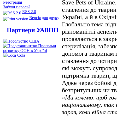
Save Pets of Ukrain
Реєстрація
Забули пароль?
ставлення до тварин
RSS 2.0
Україні, а й в Східн
Версія для друку
Глобально тема від
Партнери УАВПП
різноманітні аспект
проявляється в закри
стерилізація, забез
допомога тваринам н
ставлення до чотири
які можуть супровод
підтримка тварин, щ
Адже через бойові ді
безпритульних чи тв
«
Ми хочемо, щоб гол
національному, так 
зараз, коли війна с