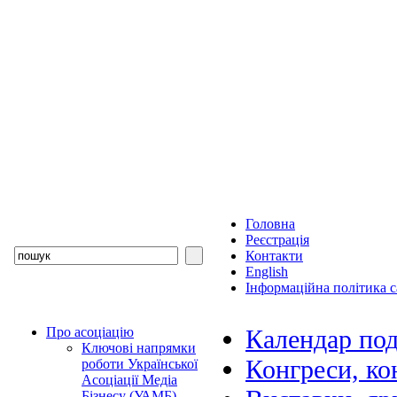
Головна
Реєстрація
Контакти
English
Інформаційна політика с
Про асоціацію
Календар под
Ключові напрямки
Конгреси, ко
роботи Української
Асоціації Медіа
Бізнесу (УАМБ)