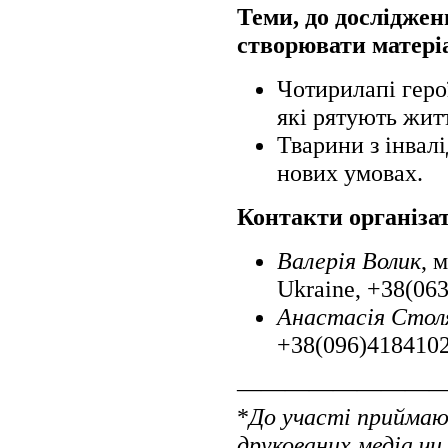
Теми, до досліджен
створювати матері
Чотирилапі герої:
які рятують житт
Тварини з інвалі
нових умовах.
Контакти організат
Валерія Волик
, 
Ukraine, +38(06
Анастасія Стол
+38(096)418410
————————
*
До участі приймаю
друкованих медіа чи