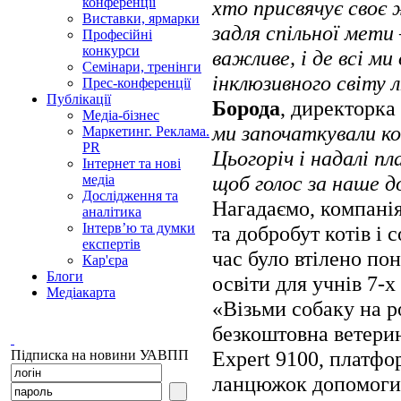
конференції
хто присвячує своє 
Виставки, ярмарки
задля спільної мет
Професійні
конкурси
важливе, і де всі ми
Семінари, тренінги
інклюзивного світу 
Прес-конференції
Публікації
Борода
, директорка
Медіа-бізнес
ми започаткували к
Маркетинг. Реклама.
PR
Цьогоріч і надалі п
Інтернет та нові
щоб голос за наше д
медіа
Дослідження та
Нагадаємо, компанія
аналітика
Інтерв’ю та думки
та добробут котів і 
експертів
час було втілено по
Кар'єра
Блоги
освіти для учнів 7-
Медіакарта
«Візьми собаку на р
безкоштовна ветерин
Expert 9100, платфо
Підписка на новини УАВПП
ланцюжок допомоги 