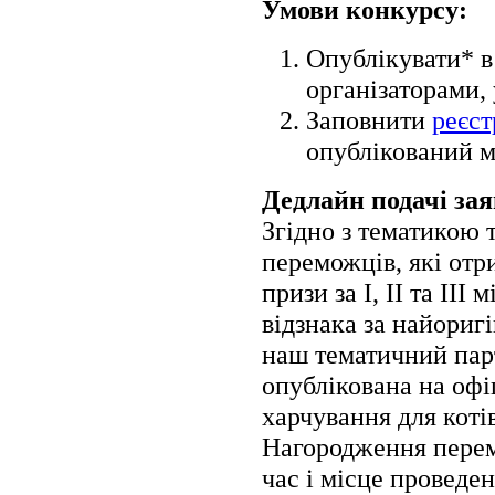
Умови конкурсу:
Опублікувати* в
організаторами, 
Заповнити
реєс
опублікований м
Дедлайн подачі зая
Згідно з тематикою 
переможців, які отр
призи за І, ІІ та ІІІ
відзнака за найориг
наш тематичний парт
опублікована на офі
харчування для коті
Нагородження перемо
час і місце проведе