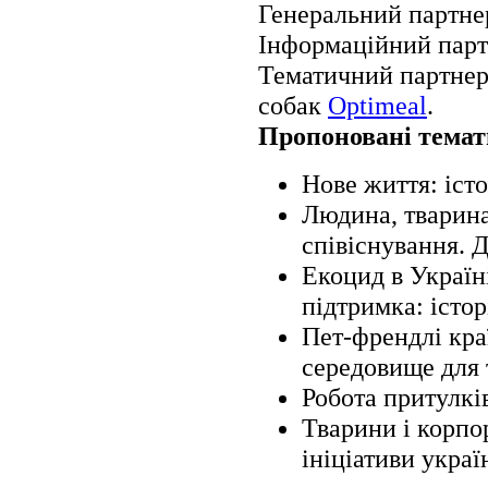
Генеральний партне
Інформаційний пар
Тематичний партнер
собак
Optimeal
.
Пропоновані темати
Нове життя: істо
Людина, тварина
співіснування. Д
Екоцид в Україні
підтримка: істор
Пет-френдлі краї
середовище для 
Робота притулкі
Тварини і корпо
ініціативи украї