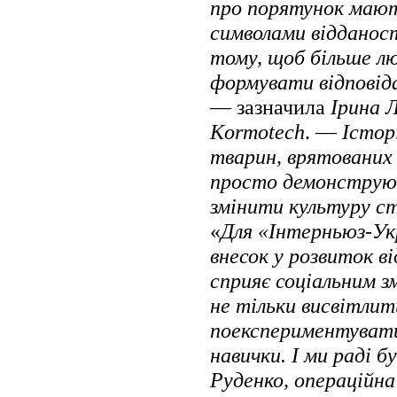
про порятунок мают
символами відданос
тому, щоб більше лю
формувати відповід
— зазначила
Ірина 
Kormotech
. —
Історі
тварин, врятованих 
просто демонструют
змінити культуру с
«
Для «Інтерньюз-Ук
внесок у розвиток в
сприяє соціальним з
не тільки висвітлит
поекспериментувати
навички. І ми раді 
Руденко, операційн