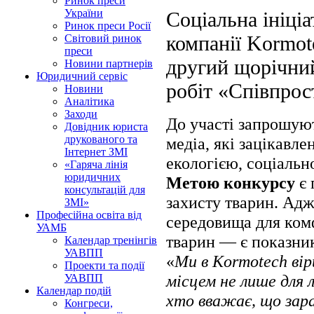
Ринок преси
України
Соціальна ініціа
Ринок преси Росії
компанії Kormot
Світовий ринок
преси
другий щорічний
Новини партнерів
Юридичний сервіс
робіт «Співпрос
Новини
Аналітика
Заходи
До участі запрошуют
Довідник юриста
друкованого та
медіа, які зацікавле
Інтернет ЗМІ
екологією, соціальн
«Гаряча лінія
юридичних
Метою конкурсу
є 
консультацій для
захисту тварин. Ад
ЗМІ»
Професійна освіта від
середовища для комф
УАМБ
тварин — є показник
Календар тренінгів
УАВПП
«
Ми в Kormotech ві
Проекти та події
місцем не лише для 
УАВПП
Календар подій
хто вважає, що зара
Конгреси,