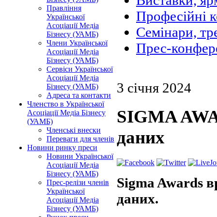
Виставки, яр
Правління
Професійні 
Української
Асоціації Медіа
Семінари, тр
Бізнесу (УАМБ)
Члени Української
Прес-конфер
Асоціації Медіа
Бізнесу (УАМБ)
Сервіси Української
Асоціації Медіа
3 січня 2024
Бізнесу (УАМБ)
Адреса та контакти
Членство в Української
SIGMA AWAR
Асоціації Медіа Бізнесу
(УАМБ)
Членські внески
даних
Переваги для членів
Новини ринку преси
Новини Української
Асоціації Медіа
Бізнесу (УАМБ)
Sigma Awards в
Прес-релізи членів
Української
даних.
Асоціації Медіа
Бізнесу (УАМБ)