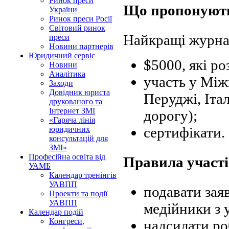
Ринок преси
Що пропонуют
України
Ринок преси Росії
Світовий ринок
Найкращі журна
преси
Новини партнерів
Юридичний сервіс
$5000, які р
Новини
Аналітика
участь у Між
Заходи
Довідник юриста
Перуджі, Італ
друкованого та
Інтернет ЗМІ
дорогу);
«Гаряча лінія
сертифікати.
юридичних
консультацій для
ЗМІ»
Професійна освіта від
Правила участі
УАМБ
Календар тренінгів
УАВПП
подавати зая
Проекти та події
УАВПП
медійники з у
Календар подій
Конгреси,
надсилати ро