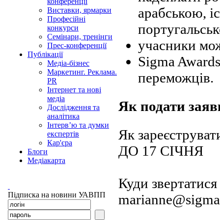
конференції
арабською, і
Виставки, ярмарки
Професійні
португальськ
конкурси
Семінари, тренінги
учасники мож
Прес-конференції
Публікації
Sigma Awards 
Медіа-бізнес
Маркетинг. Реклама.
переможців.
PR
Інтернет та нові
медіа
Як подати заяв
Дослідження та
аналітика
Інтерв’ю та думки
Як зареєструват
експертів
Кар'єра
ДО 17 СІЧНЯ
Блоги
Медіакарта
Куди звертатися
Підписка на новини УАВПП
marianne@sigma