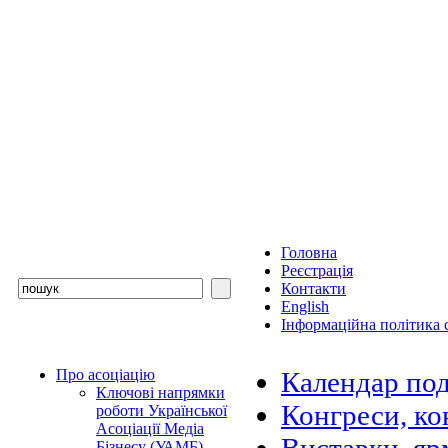
Головна
Реєстрація
Контакти
English
Інформаційна політика с
Про асоціацію
Календар под
Ключові напрямки
Конгреси, ко
роботи Української
Асоціації Медіа
Бізнесу (УАМБ)